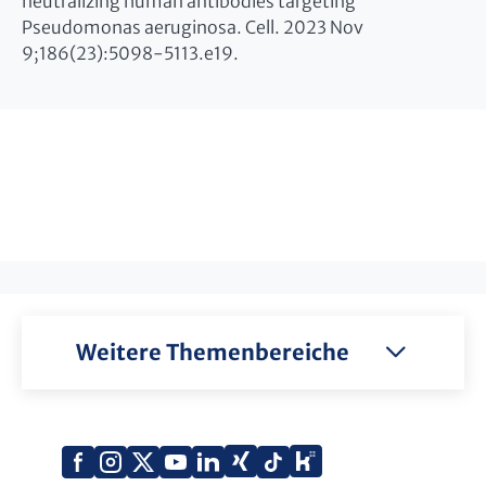
neutralizing human antibodies targeting
Pseudomonas aeruginosa. Cell. 2023 Nov
9;186(23):5098-5113.e19.
Weitere Themenbereiche
Xing
Kununu
Facebook
Instagram
X
YouTube
LinkedIn
Tiktok