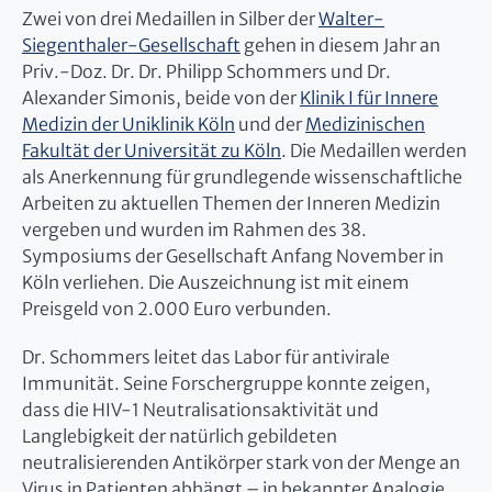
Zwei von drei Medaillen in Silber der
Walter-
Siegenthaler-Gesellschaft
gehen in diesem Jahr an
Priv.-Doz. Dr. Dr. Philipp Schommers und Dr.
Alexander Simonis, beide von der
Klinik I für Innere
Medizin der Uniklinik Köln
und der
Medizinischen
Fakultät der Universität zu Köln
. Die Medaillen werden
als Anerkennung für grundlegende wissenschaftliche
Arbeiten zu aktuellen Themen der Inneren Medizin
vergeben und wurden im Rahmen des 38.
Symposiums der Gesellschaft Anfang November in
Köln verliehen. Die Auszeichnung ist mit einem
Preisgeld von 2.000 Euro verbunden.
Dr. Schommers leitet das Labor für antivirale
Immunität. Seine Forschergruppe konnte zeigen,
dass die HIV-1 Neutralisationsaktivität und
Langlebigkeit der natürlich gebildeten
neutralisierenden Antikörper stark von der Menge an
Virus in Patienten abhängt – in bekannter Analogie