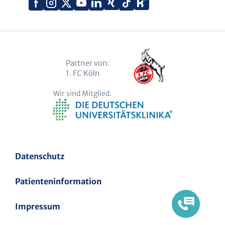
Facebook
Instagram
X
YouTube
LinkedIn
Tiktok
(Twitter)
Partner von:
1. FC Köln
Wir sind Mitglied.
Datenschutz
Patienteninformation
Impressum