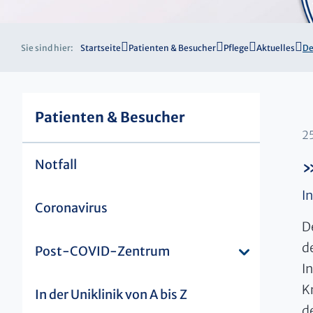
Sie sind hier:
Startseite
Patienten & Besucher
Pflege
Aktuelles
De
Patienten & Besucher
2
Notfall
»
I
Coronavirus
D
d
Post-COVID-Zentrum
I
K
In der Uniklinik von A bis Z
d