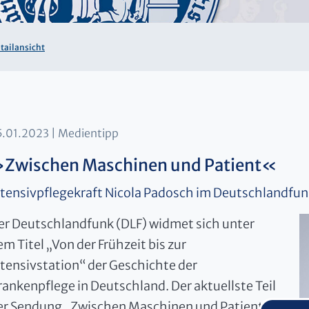
tailansicht
5.01.2023
Medientipp
Zwischen Maschinen und Patient«
ntensivpflegekraft Nicola Padosch im Deutschlandfu
er Deutschlandfunk (DLF) widmet sich unter
em Titel „Von der Frühzeit bis zur
ntensivstation“ der Geschichte der
rankenpflege in Deutschland. Der aktuellste Teil
er Sendung „Zwischen Maschinen und Patient –