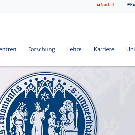
Notfall
Ko
SkillsLab
Zentren
Forschung
Lehre
Karriere
Uni