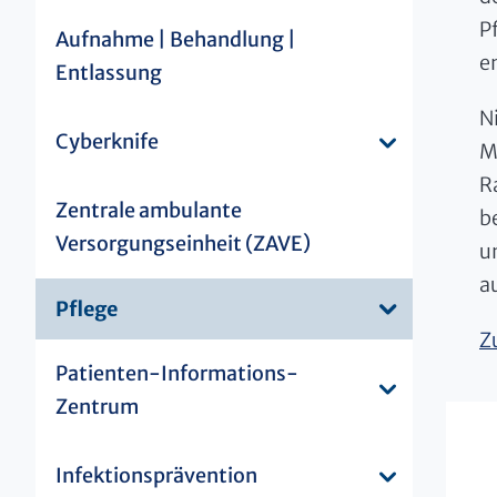
P
Aufnahme | Behandlung |
e
Entlassung
N
Cyberknife
M
R
Zentrale ambulante
be
Versorgungseinheit (ZAVE)
u
a
Pflege
Z
Patienten-Informations-
Zentrum
Infektionsprävention