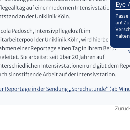
flegealltag auf einer modernen Intensivstation“
ntstand an der Uniklinik Köln.
icola Padosch, Intensivpflegekraft im
itarbeiterpool der Uniklinik Köln, wird hierbei im
ahmen einer Reportage einen Tag in ihrem Beruf
N
gleitet. Sie arbeitet seit über 20 Jahren auf
nterschiedlichen Intensivstationen und gibt dem Repo
uch sinnstiftende­ Arbeit auf der Intensivstation.
ur Reportage in der Sendung „Sprechstunde“ (ab Min
Zurüc