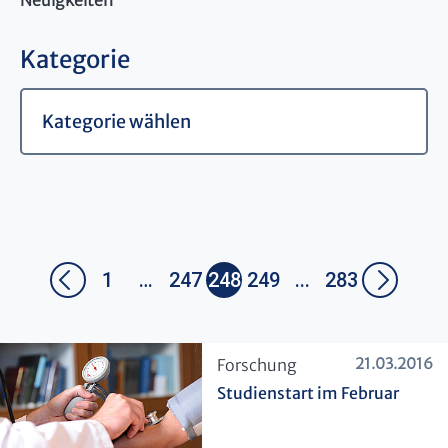
Neuigkeiten
Kategorie
1
…
247
248
249
...
283
21.03.2016
​Forschung
Studienstart im Februar