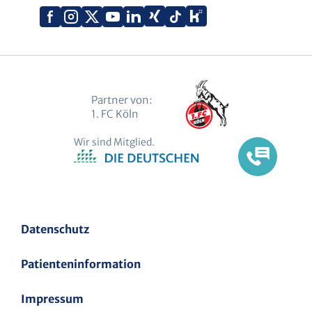
Xing
Kununu
Facebook
Instagram
X
YouTube
LinkedIn
Tiktok
(Twitter)
Partner von:
1. FC Köln
Wir sind Mitglied.
Datenschutz
Patienteninformation
Impressum