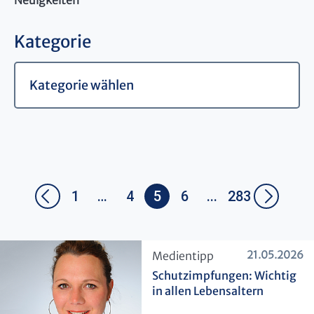
Neuigkeiten
Kategorie
1
…
4
5
6
...
283
21.05.2026
​Medientipp
Schutzimpfungen: Wichtig
in allen Lebensaltern