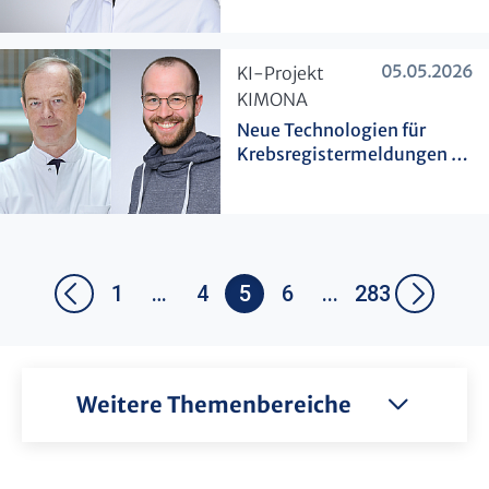
05.05.2026
​KI-Projekt
KIMONA
Neue Technologien für
Krebsregistermeldungen in
NRW
1
…
4
5
6
...
283
Weitere Themenbereiche