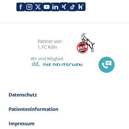
Xing
Kununu
Facebook
Instagram
X
YouTube
LinkedIn
Tiktok
(Twitter)
Partner von:
1. FC Köln
Wir sind Mitglied.
Datenschutz
Patienteninformation
Impressum