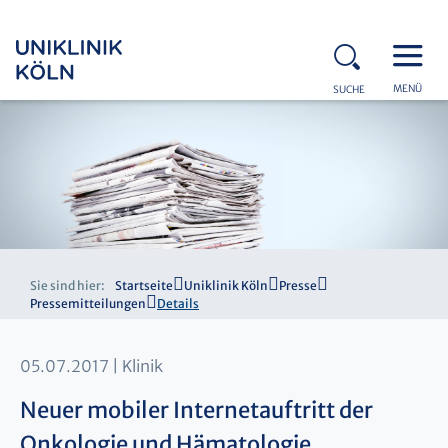
MENÜ
SUCHE
Sie sind hier:
Startseite
Uniklinik Köln
Presse
Pressemitteilungen
Details
05.07.2017
Klinik
Neuer mobiler Internetauftritt der
Onkologie und Hämatologie