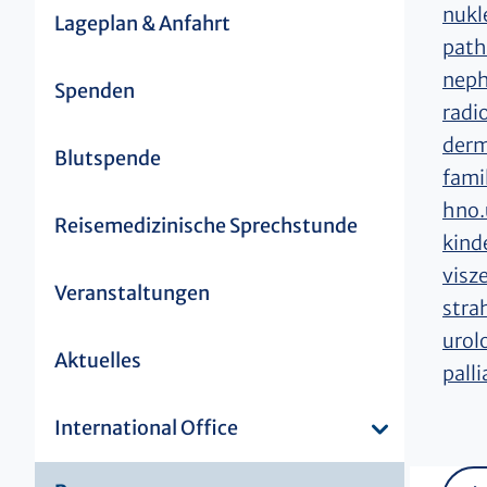
nukl
Lageplan & Anfahrt
path
neph
Spenden
radi
derm
Blutspende
fami
hno.
Reisemedizinische Sprechstunde
kind
visz
Veranstaltungen
stra
urol
Aktuelles
pall
International Office