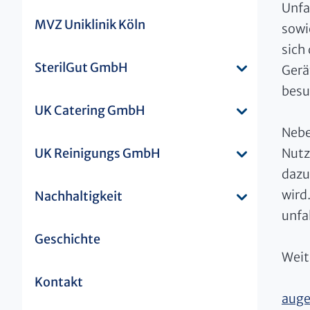
Unfa
MVZ Uniklinik Köln
sowi
sich
SterilGut GmbH
Gerä
besu
UK Catering GmbH
Nebe
UK Reinigungs GmbH
Nutz
dazu
wird
Nachhaltigkeit
unfa
Geschichte
Weit
Kontakt
auge