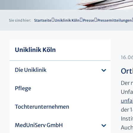
Sie sind hier:
Startseite
Uniklinik Köln
Presse
Pressemitteilungen
Uniklinik Köln
16.0
Die Uniklinik
Ort
Der 
Pflege
Unfal
unfa
Tochterunternehmen
der 1
Inst
MedUniServ GmbH
Auch