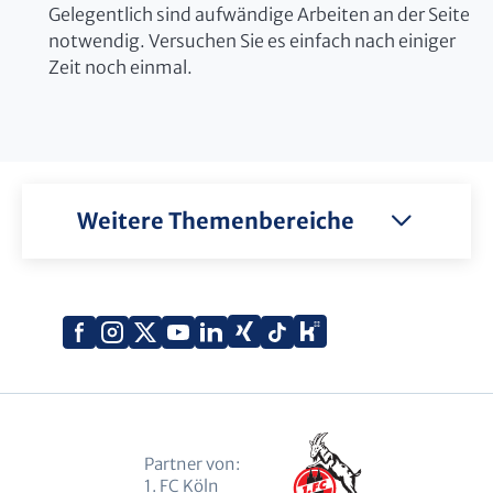
Gelegentlich sind aufwändige Arbeiten an der Seite
notwendig. Versuchen Sie es einfach nach einiger
Zeit noch einmal.
Weitere Themenbereiche
Xing
Kununu
Facebook
Instagram
X
YouTube
LinkedIn
Tiktok
(Twitter)
Partner von:
1. FC Köln