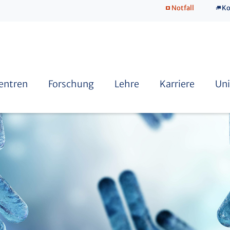
Notfall
Ko
SkillsLab
Zentren
Forschung
Lehre
Karriere
Uni