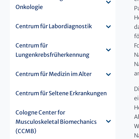
Onkologie
P
H
Centrum für Labordiagnostik
d
f
Centrum für
F
Lungenkrebsfrüherkennung
N
N
a
Centrum für Medizin im Alter
D
Centrum für Seltene Erkrankungen
e
H
Cologne Center for
A
Musculoskeletal Biomechanics
W
(CCMB)
N