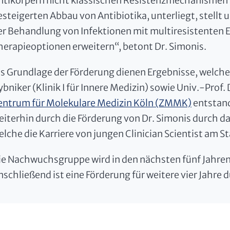
ntikörpern nicht klassischen Resistenzmechanismen v
esteigerten Abbau von Antibiotika, unterliegt, stellt 
er Behandlung von Infektionen mit multiresistenten E
herapieoptionen erweitern“, betont Dr. Simonis.
ls Grundlage der Förderung dienen Ergebnisse, welche
bniker (Klinik I für Innere Medizin) sowie Univ.-Prof. D
entrum für Molekulare Medizin Köln (ZMMK)
entstand
eiterhin durch die Förderung von Dr. Simonis durch d
elche die Karriere von jungen Clinician Scientist am St
ie Nachwuchsgruppe wird in den nächsten fünf Jahren 
nschließend ist eine Förderung für weitere vier Jahr