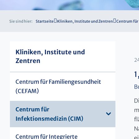
Sie sind hier:
Startseite
Kliniken, Institute und Zentren
Centrum für
Kliniken, Institute und
Zentren
2
1
Centrum für Familiengesundheit
B
(CEFAM)
D
Centrum für
m
Infektionsmedizin (CIM)
f
N
Centrum für Integrierte
e