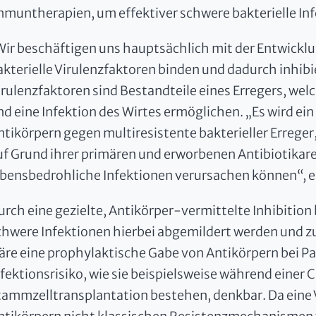
mmuntherapien, um effektiver schwere bakterielle In
Wir beschäftigen uns hauptsächlich mit der Entwicklu
akterielle Virulenzfaktoren binden und dadurch inhibi
irulenzfaktoren sind Bestandteile eines Erregers, 
nd eine Infektion des Wirtes ermöglichen. „Es wird ei
ntikörpern gegen multiresistente bakterieller Erreger
uf Grund ihrer primären und erworbenen Antibiotikar
ebensbedrohliche Infektionen verursachen können“, er
urch eine gezielte, Antikörper-vermittelte Inhibitio
chwere Infektionen hierbei abgemildert werden und z
äre eine prophylaktische Gabe von Antikörpern bei P
nfektionsrisiko, wie sie beispielsweise während eine
tammzelltransplantation bestehen, denkbar. Da eine 