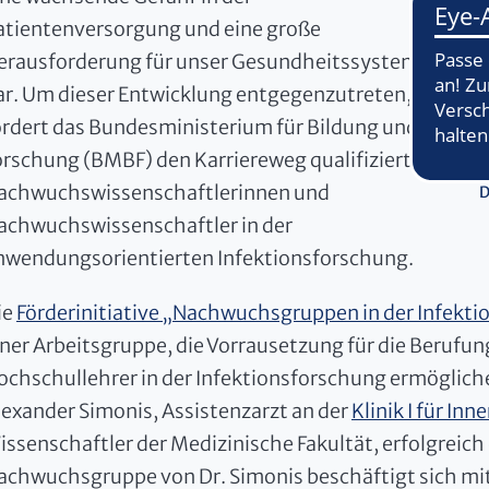
atientenversorgung und eine große
erausforderung für unser Gesundheitssystem
ar. Um dieser Entwicklung entgegenzutreten,
ördert das Bundesministerium für Bildung und
orschung (BMBF) den Karriereweg qualifizierter
achwuchswissenschaftlerinnen und
D
achwuchswissenschaftler in der
nwendungsorientierten Infektionsforschung.
ie
Förderinitiative „Nachwuchsgruppen in der Infekt
iner Arbeitsgruppe, die Vorrausetzung für die Berufun
ochschullehrer in der Infektionsforschung ermögliche
lexander Simonis, Assistenzarzt an der
Klinik I für In
issenschaftler der Medizinische Fakultät, erfolgreich
achwuchsgruppe von Dr. Simonis beschäftigt sich mit