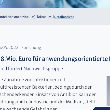
 Infektionsmedizin (CIM)
Aktuelles
Detailansicht
4.05.2022
Forschung
,8 Mio. Euro für anwendungsorientierte
und fördert Nachwuchsgruppe
ie Zunahme von Infektionen mit
ultiresistenten Bakterien, bedingt durch den
lächendeckenden Einsatz von Antibiotika in der
ahrungsmittelindustrie und der Medizin, stellt
ine wachsende Gefahr in der