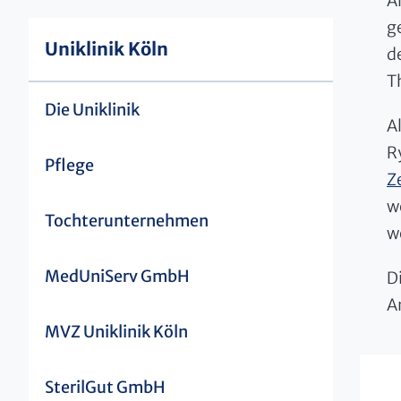
A
g
Uniklinik Köln
d
T
Die Uniklinik
A
Ry
Pflege
Z
w
Tochterunternehmen
w
MedUniServ GmbH
D
A
MVZ Uniklinik Köln
SterilGut GmbH