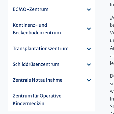
I
ECMO-Zentrum
„
Kontinenz- und
b
Beckenbodenzentrum
V
u
A
Transplantationszentrum
a
l
Schilddrüsenzentrum
D
Zentrale Notaufnahme
s
w
Zentrum für Operative
I
Kindermedizin
S