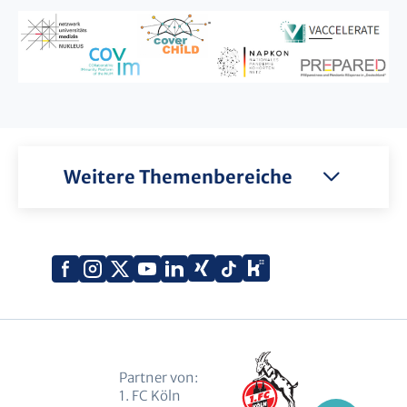
Weitere Themenbereiche
Xing
Kununu
Facebook
Instagram
X
YouTube
LinkedIn
Tiktok
(Twitter)
Partner von:
1. FC Köln