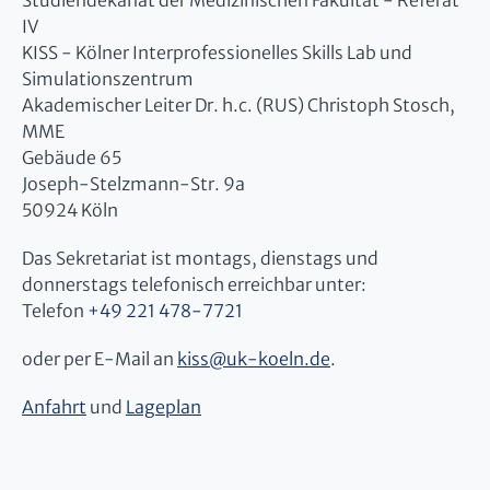
Studiendekanat der Medizinischen Fakultät - Referat
IV
KISS - Kölner Interprofessionelles Skills Lab und
Simulationszentrum
Akademischer Leiter Dr. h.c. (RUS) Christoph Stosch,
MME
Gebäude 65
Joseph-Stelzmann-Str. 9a
50924 Köln
Das Sekretariat ist montags, dienstags und
donnerstags telefonisch erreichbar unter:
Telefon
+49 221 478-7721
oder per E-Mail an
kiss
@
uk-koeln.de
.
Anfahrt
und
Lageplan