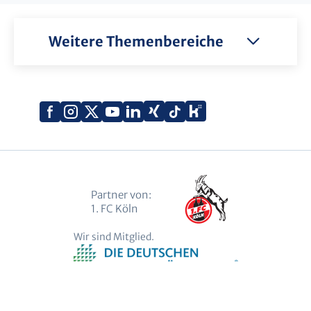
Weitere Themenbereiche
Xing
Kununu
Facebook
Instagram
X
YouTube
LinkedIn
Tiktok
(Twitter)
Partner von:
1. FC Köln
Wir sind Mitglied.