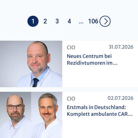
1
2
3
4
...
106
31.07.2026
​CIO
Neues Centrum bei
Rezidivtumoren im
weiblichen Becken
02.07.2026
​CIO
Erstmals in Deutschland:
Komplett ambulante CAR-
T-Zelltherapie beim
Multiplen Myelom