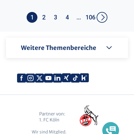
1
2
3
4
...
106
Weitere Themenbereiche
Xing
Kununu
Facebook
Instagram
X
YouTube
LinkedIn
Tiktok
(Twitter)
Partner von:
1. FC Köln
Wir sind Mitglied.