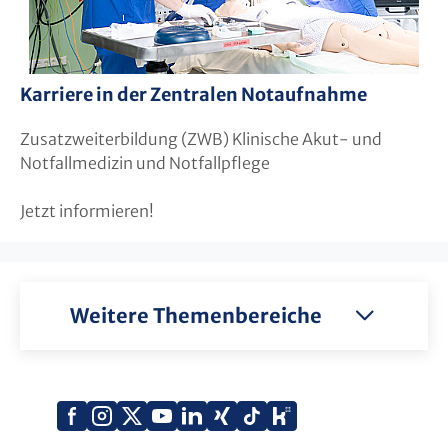
Karriere in der Zentralen Notaufnahme
Zusatzweiterbildung (ZWB) Klinische Akut- und
Notfallmedizin und Notfallpflege
Jetzt informieren!
Weitere Themenbereiche
Xing
Kununu
Facebook
Instagram
X
YouTube
LinkedIn
Tiktok
(Twitter)