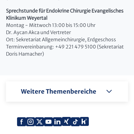
Sprechstunde für Endokrine Chirurgie Evangelisches
Klinikum Weyertal
Montag - Mittwoch 13:00 bis 15:00 Uhr
Dr. Aycan Akca und Vertreter
Ort: Sekretariat Allgemeinchirurgie, Erdgeschoss
Terminvereinbarung: +49 221 479 5100 (Sekretariat
Doris Hamacher)
Weitere Themenbereiche
Xing
Kununu
Facebook
Instagram
X
YouTube
LinkedIn
Tiktok
(Twitter)