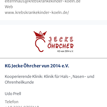
elternhaus
@
krebskrankekinder-koeln.de
Web
www.krebskrankekinder-koeln.de/
KG Jecke Öhrcher vun 2014 e.V.
Kooperierende Klinik: Klinik für Hals-, Nasen- und
Ohrenheilkunde
Udo Prell
Telefon