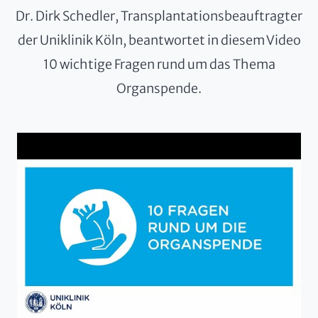
website owner needs to setup the
Dr. Dirk Schedler, Transplantationsbeauftragter
site with their CMP to add this
der Uniklinik Köln, beantwortet in diesem Video
content to the list of technologies
10 wichtige Fragen rund um das Thema
used.
Organspende.
Powered by
Usercentrics Consent
Management Platform