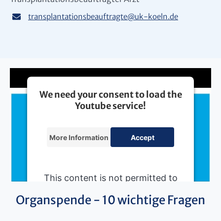
transplantationsbeauftragte
@
uk-koeln.de
We need your consent to load the
Youtube service!
More Information
Accept
This content is not permitted to
load due to trackers that are not
Organspende - 10 wichtige Fragen
disclosed to the visitor. The