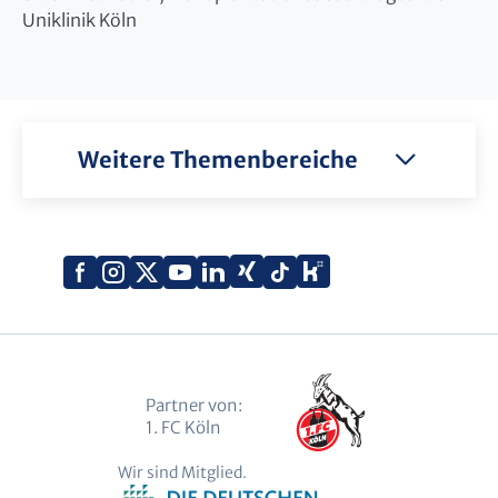
Uniklinik Köln
Weitere Themenbereiche
Xing
Kununu
Facebook
Instagram
X
YouTube
LinkedIn
Tiktok
(Twitter)
Partner von:
1. FC Köln
Wir sind Mitglied.