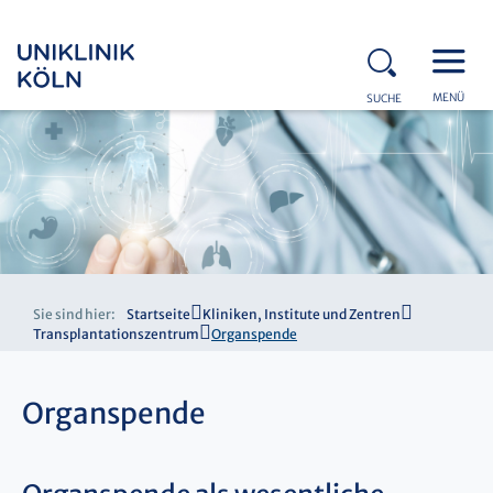
MENÜ
SUCHE
Sie sind hier:
Startseite
Kliniken, Institute und Zentren
Transplantationszentrum
Organspende
Organspende