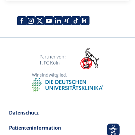
Xing
Kununu
Facebook
Instagram
X
YouTube
LinkedIn
Tiktok
(Twitter)
Partner von:
1. FC Köln
Wir sind Mitglied.
Datenschutz
Patienteninformation