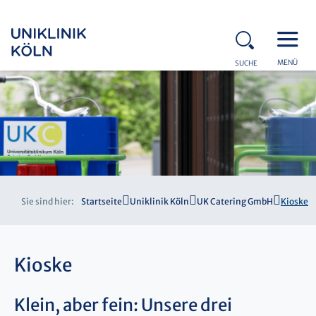
MENÜ
SUCHE
Sie sind hier:
Startseite
Uniklinik Köln
UK Catering GmbH
Kioske
Kioske
Klein, aber fein: Unsere drei