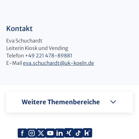
Kontakt
Eva Schuchardt
Leiterin Kiosk und Vending
Telefon
+49 221 478-89881
E-Mail
eva.schuchardt
@
uk-koeln.de
Weitere Themenbereiche
Xing
Kununu
Facebook
Instagram
X
YouTube
LinkedIn
Tiktok