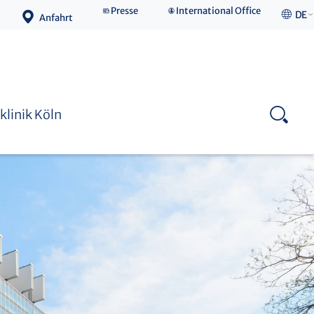
Presse
International Office
DE
Anfahrt
Medizinische Fakultät
klinik Köln