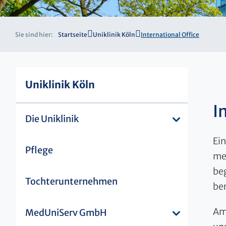
Sie sind hier:
Startseite
Uniklinik Köln
International Office
Uniklinik Köln
I
Die Uniklinik
Ei
Pflege
me
be
Tochterunternehmen
ber
Am
MedUniServ GmbH