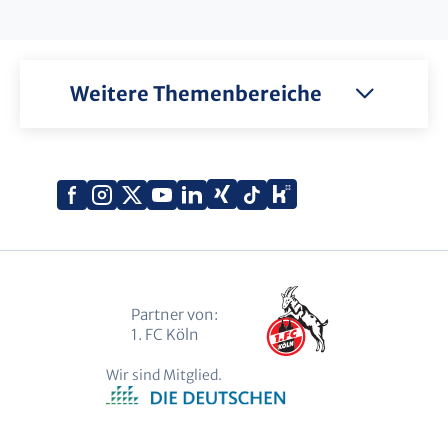
Weitere Themenbereiche
Xing
Kununu
Facebook
Instagram
X
YouTube
LinkedIn
Tiktok
(Twitter)
Partner von:
1. FC Köln
Wir sind Mitglied.