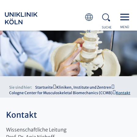
MENÜ
SUCHE
DE
Sie sind hier:
Startseite
Kliniken, Institute und Zentren
Cologne Center for Musculoskeletal Biomechanics (CCMB)
Kontakt
Kontakt
Wissenschaftliche Leitung