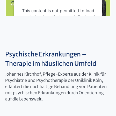
This content is not permitted to load
due to trackers that are not disclosed
to the visitor. The website owner
needs to setup the site with their
CMP to add this content to the list of
technologies used.
Powered by
Usercentrics Consent
Psychische Erkrankungen –
Management Platform
Therapie im häuslichen Umfeld
Johannes Kirchhof, Pflege-Experte aus der Klinik für
Psychiatrie und Psychotherapie der Uniklinik Köln,
erläutert die nachhaltige Behandlung von Patienten
mit psychischen Erkrankungen durch Orientierung
auf die Lebenswelt.