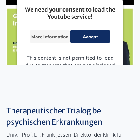
We need your consent to load the
Youtube service!
More Information
Accept
This content is not permitted to load
due to trackers that are not disclosed
to the visitor. The website owner
needs to setup the site with their
CMP to add this content to the list of
technologies used.
Powered by
Usercentrics Consent
Therapeutischer Trialog bei
Management Platform
psychischen Erkrankungen
Univ.-Prof. Dr. Frank Jessen, Direktor der Klinik für