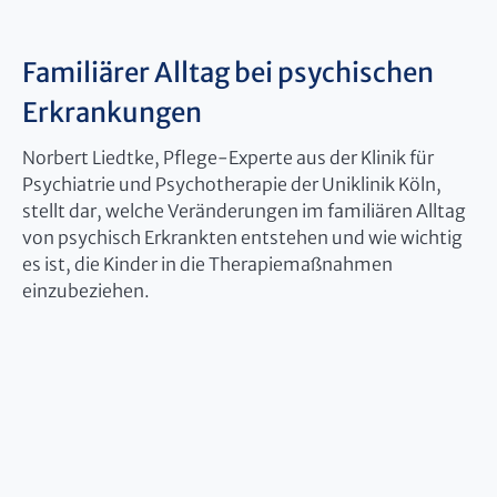
technologies used.
Powered by
Usercentrics Consent
Familiärer Alltag bei psychischen
Management Platform
Erkrankungen
Norbert Liedtke, Pflege-Experte aus der Klinik für
Psychiatrie und Psychotherapie der Uniklinik Köln,
stellt dar, welche Veränderungen im familiären Alltag
von psychisch Erkrankten entstehen und wie wichtig
es ist, die Kinder in die Therapiemaßnahmen
einzubeziehen.