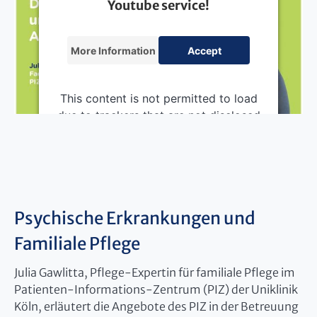
Youtube service!
More Information
Accept
This content is not permitted to load
due to trackers that are not disclosed
to the visitor. The website owner
needs to setup the site with their
CMP to add this content to the list of
technologies used.
Powered by
Usercentrics Consent
Psychische Erkrankungen und
Management Platform
Familiale Pflege
Julia Gawlitta, Pflege-Expertin für familiale Pflege im
Patienten-Informations-Zentrum (PIZ) der Uniklinik
Köln, erläutert die Angebote des PIZ in der Betreuung