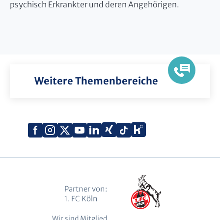
psychisch Erkrankter und deren Angehörigen.
Weitere Themenbereiche
Xing
Kununu
Facebook
Instagram
X
YouTube
LinkedIn
Tiktok
(Twitter)
Partner von:
1. FC Köln
Wir sind Mitglied.