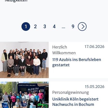
Neuigkeiten
1
2
3
4
...
9
17.06.2026
​Herzlich
Willkommen
119 Azubis ins Berufsleben
gestartet
15.05.2026
​Personalgewinnung
Uniklinik Köln begeistert
Nachwuchs in Bochum