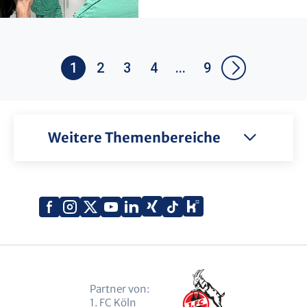
1
2
3
4
...
9
Weitere Themenbereiche
Xing
Kununu
Facebook
Instagram
X
YouTube
LinkedIn
Tiktok
(Twitter)
Partner von:
1. FC Köln