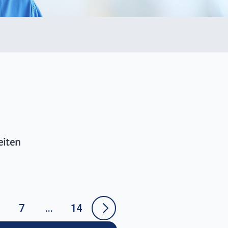
eiten
7
...
14