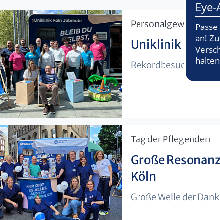
​Personalgewinnung
Uniklinik Köln 
Rekordbesuch beim J
​Tag der Pflegenden
Große Resonanz 
Köln
Große Welle der Dankb