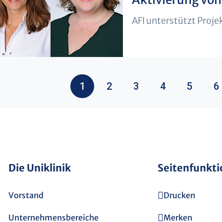
AFI unterstützt Proj
1
2
3
4
5
6
Die Uniklinik
Seitenfunkt
Vorstand
Drucken
Unternehmensbereiche
Merken