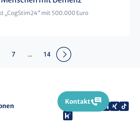
ekt „CogStim24“ mit 500.000 Euro
7
...
14
Kontakt
Facebook
Instagram
X
YouTube
LinkedIn
Tik
Xing
ionen
(Twitter)
Kununu