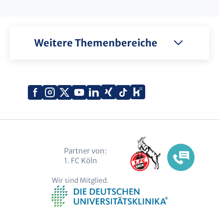
Weitere Themenbereiche
Xing
Kununu
Facebook
Instagram
X
YouTube
LinkedIn
Tiktok
(Twitter)
Partner von:
1. FC Köln
Wir sind Mitglied.