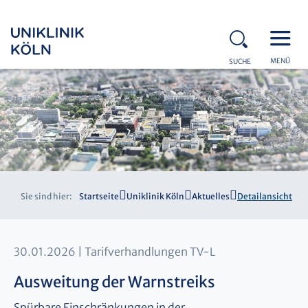
MENÜ
SUCHE
Sie sind hier:
Startseite
Uniklinik Köln
Aktuelles
Detailansicht
30.01.2026
Tarifverhandlungen TV-L
Ausweitung der Warnstreiks
Spürbare Einschränkungen in der