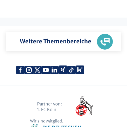
Weitere Themenbereiche
Xing
Kununu
Facebook
Instagram
X
YouTube
LinkedIn
Tiktok
(Twitter)
Partner von:
1. FC Köln
Wir sind Mitglied.