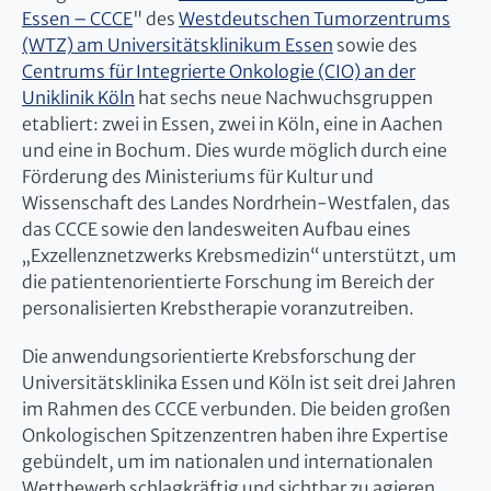
Essen – CCCE
" des
Westdeutschen Tumorzentrums
(WTZ) am Universitätsklinikum Essen
sowie des
Centrums für Integrierte Onkologie (CIO) an der
Uniklinik Köln
hat sechs neue Nachwuchsgruppen
etabliert: zwei in Essen, zwei in Köln, eine in Aachen
und eine in Bochum. Dies wurde möglich durch eine
Förderung des Ministeriums für Kultur und
Wissenschaft des Landes Nordrhein-Westfalen, das
das CCCE sowie den landesweiten Aufbau eines
„Exzellenznetzwerks Krebsmedizin“ unterstützt, um
die patientenorientierte Forschung im Bereich der
personalisierten Krebstherapie voranzutreiben.
Die anwendungsorientierte Krebsforschung der
Universitätsklinika Essen und Köln ist seit drei Jahren
im Rahmen des CCCE verbunden. Die beiden großen
Onkologischen Spitzenzentren haben ihre Expertise
gebündelt, um im nationalen und internationalen
Wettbewerb schlagkräftig und sichtbar zu agieren.