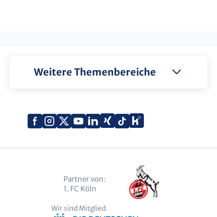
Weitere Themenbereiche
Xing
Kununu
Facebook
Instagram
X
YouTube
LinkedIn
Tiktok
(Twitter)
Partner von:
1. FC Köln
Wir sind Mitglied.