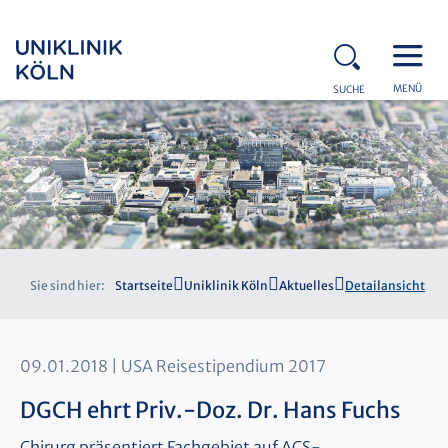
MENÜ
SUCHE
Sie sind hier:
Startseite
Uniklinik Köln
Aktuelles
Detailansicht
09.01.2018
USA Reisestipendium 2017
DGCH ehrt Priv.-Doz. Dr. Hans Fuchs
Chirurg präsentiert Fachgebiet auf ACS-