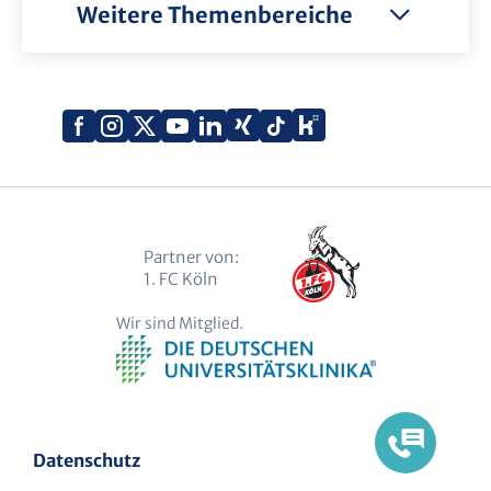
Weitere Themenbereiche
Xing
Kununu
Facebook
Instagram
X
YouTube
LinkedIn
Tiktok
(Twitter)
Partner von:
1. FC Köln
Wir sind Mitglied.
Datenschutz