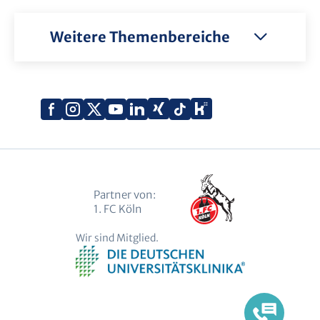
Weitere Themenbereiche
Xing
Kununu
Facebook
Instagram
X
YouTube
LinkedIn
Tiktok
(Twitter)
Partner von:
1. FC Köln
Wir sind Mitglied.