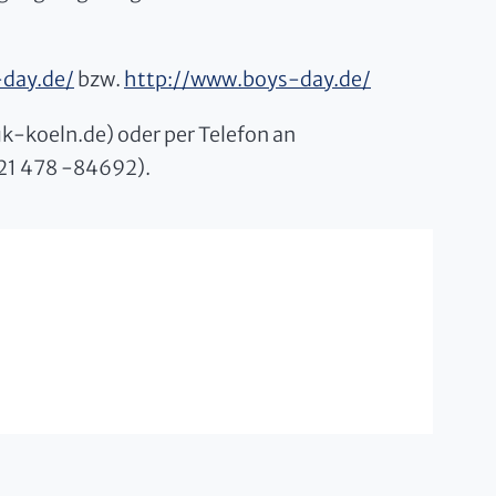
-day.de/
bzw.
http://www.boys-day.de/
k-koeln.de) oder per Telefon an
221 478 -84692).