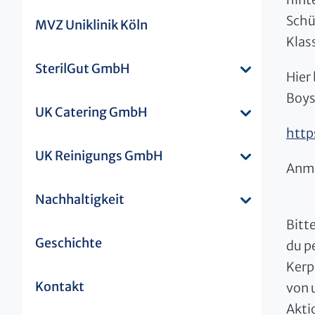
Schü
MVZ Uniklinik Köln
Klas
SterilGut GmbH
Hier
Boys
UK Catering GmbH
htt
UK Reinigungs GmbH
Anme
Nachhaltigkeit
Bitt
Geschichte
du p
Kerp
Kontakt
von 
Akti