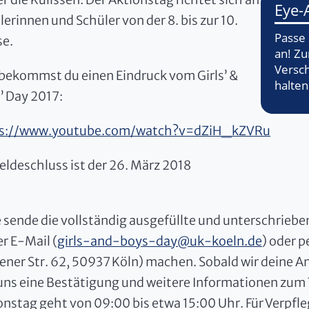
lerinnen und Schüler von der 8. bis zur 10.
se.
 bekommst du einen Eindruck vom Girls’ &
’ Day 2017:
ps://www.youtube.com/watch?v=dZiH_kZVRu
ldeschluss ist der 26. März 2018
e sende die vollständig ausgefüllte und unterschrieb
er E-Mail (
girls-and-boys-day
@
uk-koeln.de
) oder p
ener Str. 62, 50937 Köln) machen. Sobald wir deine
uns eine Bestätigung und weitere Informationen zum 
onstag geht von 09:00 bis etwa 15:00 Uhr. Für Verpfle