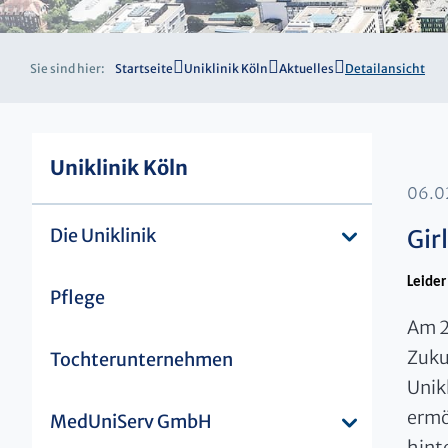
Sie sind hier:
Startseite
Uniklinik Köln
Aktuelles
Detailansicht
Uniklinik Köln
06.0
Die Uniklinik
Gir
Leider
Pflege
Am 26
Zuku
Tochterunternehmen
Unik
ermö
MedUniServ GmbH
hinte