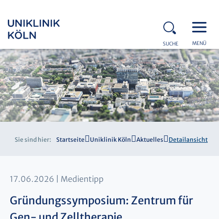
MENÜ
SUCHE
Sie sind hier:
Startseite
Uniklinik Köln
Aktuelles
Detailansicht
17.06.2026
Medientipp
Gründungssymposium: Zentrum für
Gen- und Zelltherapie