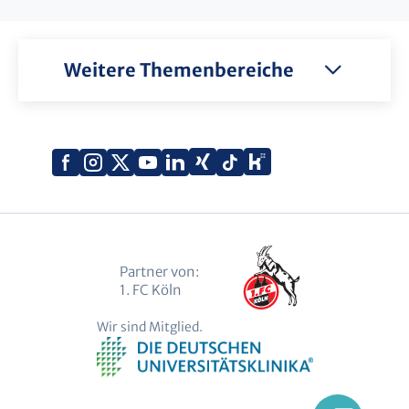
Weitere Themenbereiche
Xing
Kununu
Facebook
Instagram
X
YouTube
LinkedIn
Tiktok
(Twitter)
Partner von:
1. FC Köln
Wir sind Mitglied.