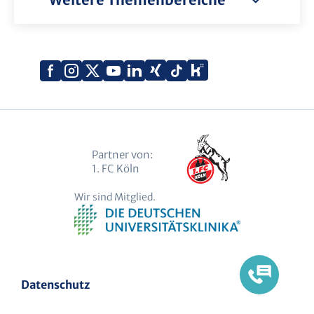
Xing
Kununu
Facebook
Instagram
X
YouTube
LinkedIn
Tiktok
(Twitter)
Partner von:
1. FC Köln
Wir sind Mitglied.
Datenschutz