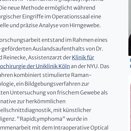
 Die neue Methode ermöglicht während
urgischer Eingriffe im Operationssaal eine
elle und präzise Analyse von Hirngewebe.
Forschungsarbeit entstand im Rahmen eines
geförderten Auslandsaufenthalts von Dr.
d Reinecke, Assistenzarzt der
Klinik für
ochirurgie der Uniklinik Köln
an der NYU. Das
ahren kombiniert stimulierte Raman-
ologie, ein Bildgebungsverfahren zur
kten Untersuchung von frischem Gewebe als
rnative zur herkömmlichen
ellschnittdiagnostik, mit künstlicher
lligenz. "RapidLymphoma" wurde in
mmenarbeit mit dem Intraoperative Optical