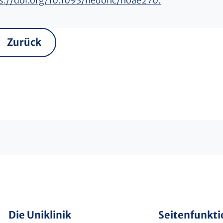
s://doi.org/10.1093/neuonc/noae270.
Zurück
Die Uniklinik
Seitenfunkt