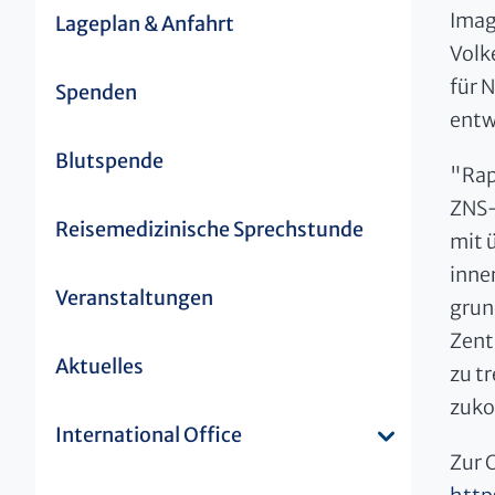
Imag
Lageplan & Anfahrt
Volk
für 
Spenden
entw
Blutspende
"Rap
ZNS-
Reisemedizinische Sprechstunde
mit 
inne
Veranstaltungen
grun
Zent
Aktuelles
zu t
zuko
International Office
Zur 