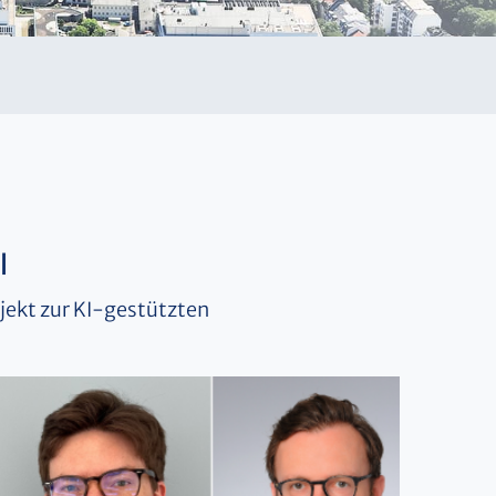
l
ojekt zur KI-gestützten