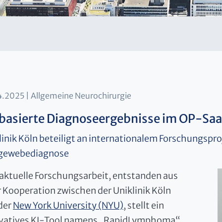
4.2025
Allgemeine Neurochirurgie
basierte Diagnoseergebnisse im OP-Saa
linik Köln beteiligt an internationalem Forschungspr
gewebediagnose
 aktuelle Forschungsarbeit, entstanden aus
r Kooperation zwischen der Uniklinik Köln
der
New York University (NYU)
, stellt ein
vatives KI-Tool namens „RapidLymphoma“