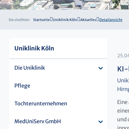
Sie sind hier:
Startseite
Uniklinik Köln
Aktuelles
Detailansicht
Uniklinik Köln
25.0
Die Uniklinik
KI-
Unik
Pflege
Hirn
Eine
Tochterunternehmen
eine
und 
MedUniServ GmbH
inno