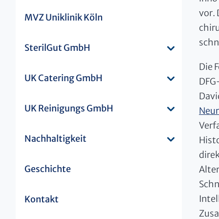
vor.
MVZ Uniklinik Köln
chir
schn
SterilGut GmbH
Die 
UK Catering GmbH
DFG-
Davi
UK Reinigungs GmbH
Neur
Verf
Nachhaltigkeit
Hist
dire
Geschichte
Alte
Schn
Inte
Kontakt
Zusa