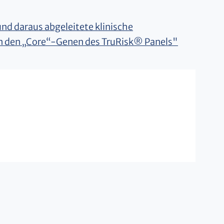
d daraus abgeleitete klinische
in den „Core“-Genen des TruRisk® Panels"