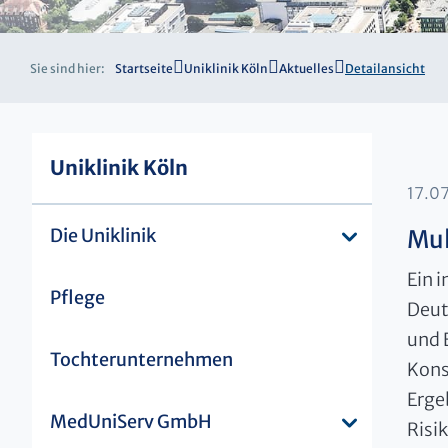
Sie sind hier:
Startseite
Uniklinik Köln
Aktuelles
Detailansicht
Uniklinik Köln
17.0
Die Uniklinik
Mul
Ein 
Pflege
Deut
und 
Tochterunternehmen
Kons
Erge
MedUniServ GmbH
Risi