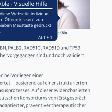
 Dr. Rita Schmutzler, Foto: Uniklinik Köln
NBN, PALB2, RAD51C, RAD51D und TP53
 hervorgegangen sind und noch validiert
n bei Vorliegen einer
tet – basierend auf einer strukturierten
susprozesses. Auf dieser evidenzbasierten
Deutschen Konsortiums vom Erstgespräch
-adaptierter, präventiver therapeutischer