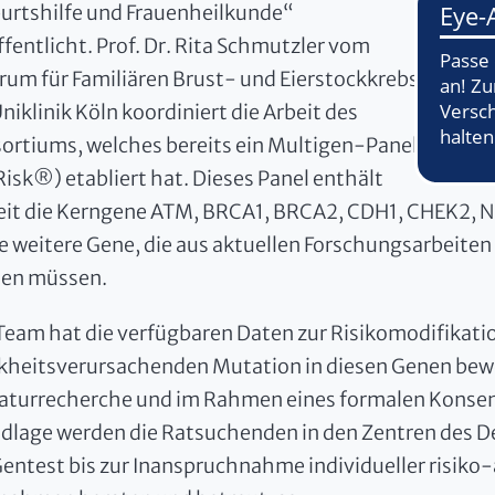
urtshilfe und Frauenheilkunde“
ffentlicht. Prof. Dr. Rita Schmutzler vom
rum für Familiären Brust- und Eierstockkrebs
niklinik Köln koordiniert die Arbeit des
ortiums, welches bereits ein Multigen-Panel
Prof.
Risk®) etabliert hat. Dieses Panel enthält
eit die Kerngene ATM, BRCA1, BRCA2, CDH1, CHEK2, 
e weitere Gene, die aus aktuellen Forschungsarbeiten
en müssen.
Team hat die verfügbaren Daten zur Risikomodifikatio
kheitsverursachenden Mutation in diesen Genen bewer
raturrecherche und im Rahmen eines formalen Konsen
dlage werden die Ratsuchenden in den Zentren des 
Gentest bis zur Inanspruchnahme individueller risiko