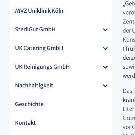
„Geb
MVZ Uniklinik Köln
verö
Zent
SterilGut GmbH
der U
Kons
UK Catering GmbH
(Tru
derz
UK Reinigungs GmbH
sowi
werd
Nachhaltigkeit
Das 
kran
Geschichte
Lite
Grun
Kontakt
vor 