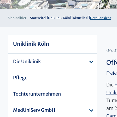
Sie sind hier:
Startseite
Uniklinik Köln
Aktuelles
Detailansicht
Uniklinik Köln
06.0
Die Uniklinik
Off
Frei
Pflege
Die
H
Unik
Tochterunternehmen
Tumo
am 2
MedUniServ GmbH
Cam