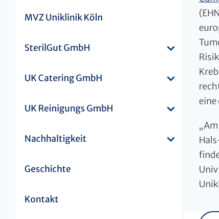
(EHN
MVZ Uniklinik Köln
euro
Tumo
SterilGut GmbH
Risi
Kreb
UK Catering GmbH
rech
eine
UK Reinigungs GmbH
„Am 
Nachhaltigkeit
Hals
finde
Geschichte
Univ
Unik
Kontakt