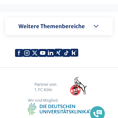
Weitere Themenbereiche
Xing
Kununu
Facebook
Instagram
X
YouTube
LinkedIn
Tiktok
(Twitter)
Partner von:
1. FC Köln
Wir sind Mitglied.