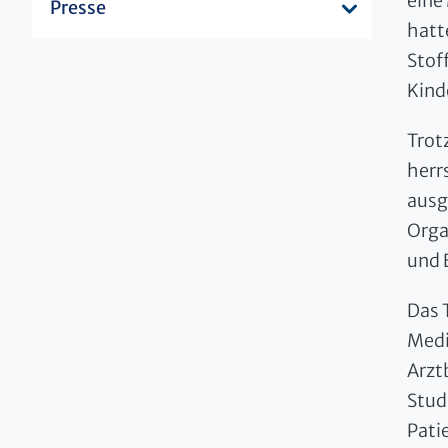
eine
Presse
hatt
Stof
Kind
Trot
herr
ausg
Orga
und 
Das 
Medi
Arzt
Stud
Pati