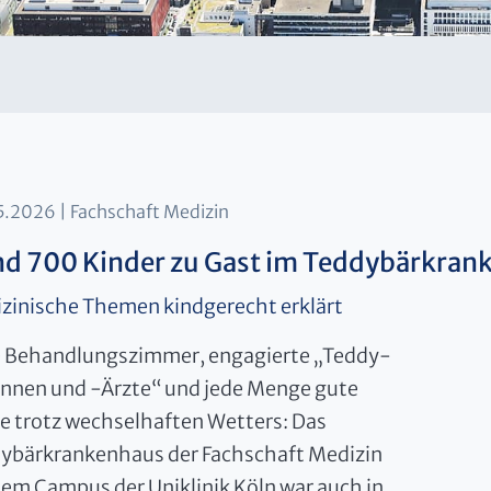
5.2026
Fachschaft Medizin
d 700 Kinder zu Gast im Teddybärkran
zinische Themen kindgerecht erklärt
e Behandlungszimmer, engagierte „Teddy-
innen und -Ärzte“ und jede Menge gute
e trotz wechselhaften Wetters: Das
ybärkrankenhaus der Fachschaft Medizin
dem Campus der Uniklinik Köln war auch in