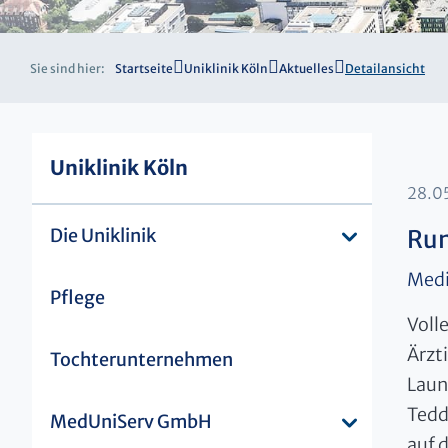
Sie sind hier:
Startseite
Uniklinik Köln
Aktuelles
Detailansicht
Uniklinik Köln
28.0
Die Uniklinik
Run
Medi
Pflege
Voll
Ärzt
Tochterunternehmen
Laun
Tedd
MedUniServ GmbH
auf 