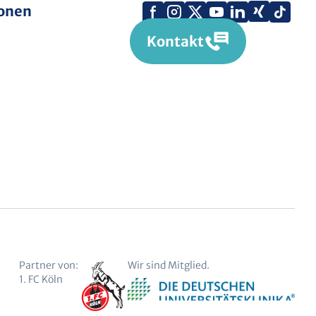
Facebook
Instagram
X
YouTube
LinkedIn
Tik
Xing
ionen
(Twitter)
Kununu
Kontakt
Partner von:
Wir sind Mitglied.
1. FC Köln