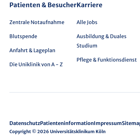
Patienten & Besucher
Karriere
Zentrale Notaufnahme
Alle Jobs
Blutspende
Ausbildung & Duales
Studium
Anfahrt & Lageplan
Pflege & Funktionsdienst
Die Uniklinik von A - Z
Datenschutz
Patienteninformation
Impressum
Sitema
Copyright © 2026 Universitätsklinikum Köln