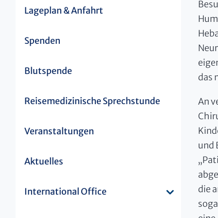
Besu
Lageplan & Anfahrt
Huma
Heb
Spenden
Neur
eige
Blutspende
das 
Reisemedizinische Sprechstunde
An v
Chir
Kind
Veranstaltungen
und 
„Pat
Aktuelles
abge
die 
International Office
soga