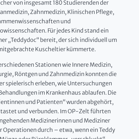
cher von insgesamt 180 Studierenden der
nmedizin, Zahnmedizin, Klinischen Pflege,
ammenwissenschaften und
owissenschaften. Für jedes Kind stand ein
ner „Teddydoc“ bereit, der sich individuell um
mitgebrachte Kuscheltier kümmerte.
erschiedenen Stationen wie Innere Medizin,
urgie, Röntgen und Zahnmedizin konnten die
er spielerisch erleben, wie Untersuchungen
Behandlungen im Krankenhaus ablaufen. Die
ientinnen und Patienten“ wurden abgehört,
tastet und verbunden. Im OP-Zelt führten
angehenden Medizinerinnen und Mediziner
r Operationen durch – etwa, wenn ein Teddy