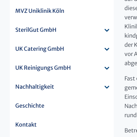
diese
MVZ Uniklinik Köln
verw
Klini
SterilGut GmbH
kind
der 
UK Catering GmbH
vor 
abge
UK Reinigungs GmbH
Fast
Nachhaltigkeit
geme
Eins
Geschichte
Nach
rund
Kontakt
Betr