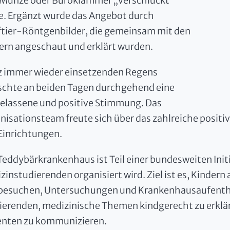
 Münze oder Büroklammer „verschluckt“
e. Ergänzt wurde das Angebot durch
ftier-Röntgenbilder, die gemeinsam mit den
ern angeschaut und erklärt wurden.
z immer wieder einsetzenden Regens
schte an beiden Tagen durchgehend eine
elassene und positive Stimmung. Das
nisationsteam freute sich über das zahlreiche positi
Einrichtungen.
Teddybärkrankenhaus ist Teil einer bundesweiten Initi
zinstudierenden organisiert wird. Ziel ist es, Kindern 
besuchen, Untersuchungen und Krankenhausaufenthal
ierenden, medizinische Themen kindgerecht zu erklä
enten zu kommunizieren.