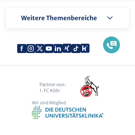
Weitere Themenbereiche
Xing
Kununu
Facebook
Instagram
X
YouTube
LinkedIn
Tiktok
(Twitter)
Partner von:
1. FC Köln
Wir sind Mitglied.