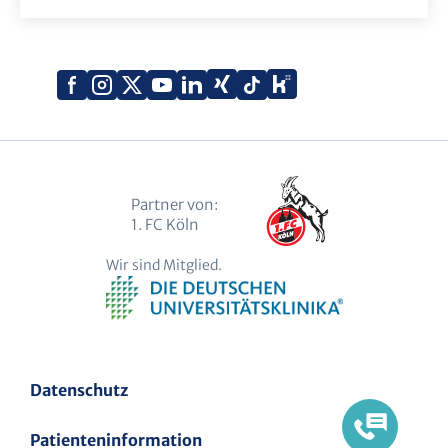
Xing
Kununu
Facebook
Instagram
X
YouTube
LinkedIn
Tiktok
(Twitter)
Partner von:
1. FC Köln
Wir sind Mitglied.
Datenschutz
Patienteninformation