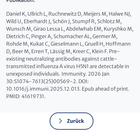
Publikation:
Daniel K, Ullrich L, Ruchnewitz D, Meijers M, Halwe NJ,
Wild U, Eberhardt J, Schön J, Stumpf R, Schlotz M,
Wunsch M, Girao Lessa L, Abdelwhab EM, Kuryshko M,
Dietrich C, Pinger A, Schumacher AL, Germer M,
Rohde M, Kukat C, Gieselmann L, Gruell H, Hoffmann
D, Beer M, Erren T, Lässig M, Kreer C, Klein F. Pre-
existing neutralizing antibodies against cattle-
transmitted influenza A virus H5N1 are detectable in
unexposed individuals. Immunity. 2026 Jan
30:S1074-7613(25)00569-2. DOI:
10.1016/j.immuni.2025.12.013. Epub ahead of print.
PMID: 41619731.
Zurück