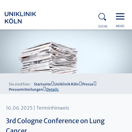
MENÜ
SUCHE
Sie sind hier:
Startseite
Uniklinik Köln
Presse
Pressemitteilungen
Details
16.06.2025
Terminhinweis
3rd Cologne Conference on Lung
Cancer