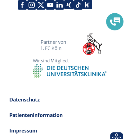
Xing
Kununu
Facebook
Instagram
X
YouTube
LinkedIn
Tiktok
(Twitter)
Partner von:
1. FC Köln
Wir sind Mitglied.
Datenschutz
Patienteninformation
Impressum