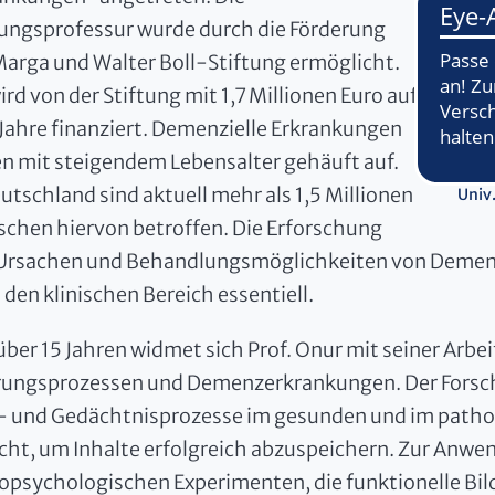
tungsprofessur wurde durch die Förderung
Marga und Walter Boll-Stiftung ermöglicht.
ird von der Stiftung mit 1,7 Millionen Euro auf
 Jahre finanziert. Demenzielle Erkrankungen
en mit steigendem Lebensalter gehäuft auf.
eutschland sind aktuell mehr als 1,5 Millionen
Univ
chen hiervon betroffen. Die Erforschung
Ursachen und Behandlungsmöglichkeiten von Demenze
 den klinischen Bereich essentiell.
 über 15 Jahren widmet sich Prof. Onur mit seiner Ar
rungsprozessen und Demenzerkrankungen. Der Forschu
- und Gedächtnisprozesse im gesunden und im patho
cht, um Inhalte erfolgreich abzuspeichern. Zur Anw
opsychologischen Experimenten, die funktionelle Bil