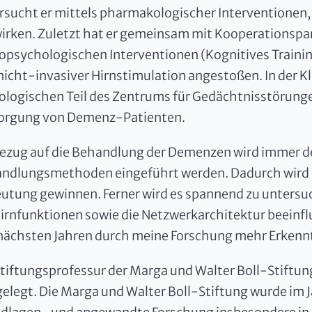
rsucht er mittels pharmakologischer Interventionen,
irken. Zuletzt hat er gemeinsam mit Kooperationspa
opsychologischen Interventionen (Kognitives Training
nicht-invasiver Hirnstimulation angestoßen. In der Kli
ologischen Teil des Zentrums für Gedächtnisstörungen
orgung von Demenz-Patienten.
Bezug auf die Behandlung der Demenzen wird immer de
ndlungsmethoden eingeführt werden. Dadurch wird e
utung gewinnen. Ferner wird es spannend zu untersu
Hirnfunktionen sowie die Netzwerkarchitektur beeinfl
nächsten Jahren durch meine Forschung mehr Erkenntn
Stiftungsprofessur der Marga und Walter Boll-Stiftung i
gelegt. Die Marga und Walter Boll-Stiftung wurde im J