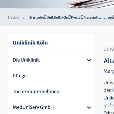
Sie sind hier:
Startseite
Uniklinik Köln
Presse
Pressemitteilungen
Uniklinik Köln
01.1
Die Uniklinik
Alt
Marg
Pflege
Univ
der
K
Tochterunternehmen
Unik
Stif
MedUniServ GmbH
Erkr