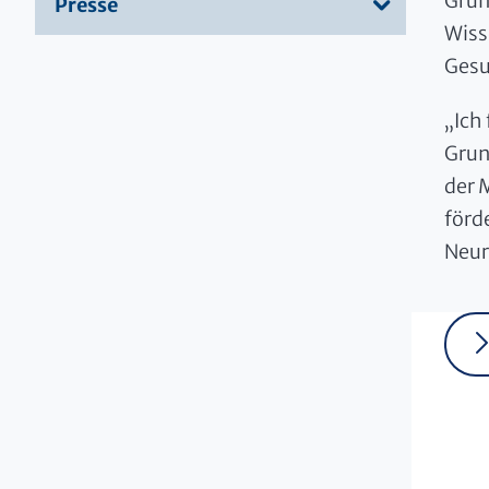
Grun
Presse
Wiss
Gesu
„Ich
Grun
der 
förde
Neur