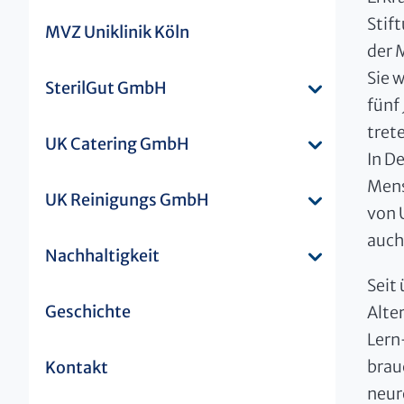
Stif
MVZ Uniklinik Köln
der 
Sie w
SterilGut GmbH
fünf
tret
UK Catering GmbH
In D
Mens
UK Reinigungs GmbH
von 
auch
Nachhaltigkeit
Seit
Geschichte
Alte
Lern
brau
Kontakt
neur