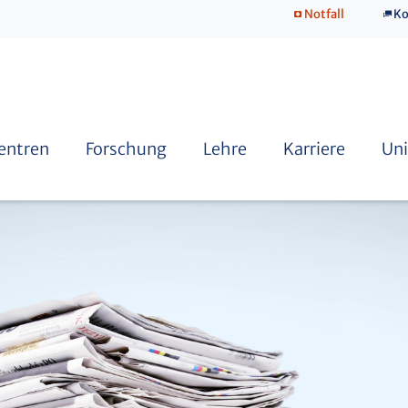
Notfall
Ko
SkillsLab
Zentren
Forschung
Lehre
Karriere
Uni