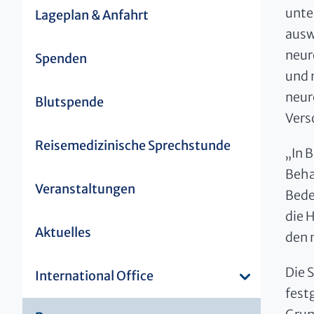
unte
Lageplan & Anfahrt
ausw
neur
Spenden
und 
neur
Blutspende
Vers
Reisemedizinische Sprechstunde
„In 
Beha
Veranstaltungen
Bede
die 
Aktuelles
den 
Die 
International Office
fest