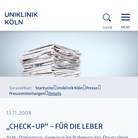
MENÜ
SUCHE
Sie sind hier:
Startseite
Uniklinik Köln
Presse
Pressemitteilungen
Details
13.11.2008
„CHECK-UP“ - FÜR DIE LEBER
Arzt-Patienten-Seminar im Rahmen des Deutschen