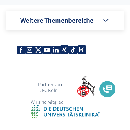
Weitere Themenbereiche
Xing
Kununu
Facebook
Instagram
X
YouTube
LinkedIn
Tiktok
(Twitter)
Partner von:
1. FC Köln
Wir sind Mitglied.