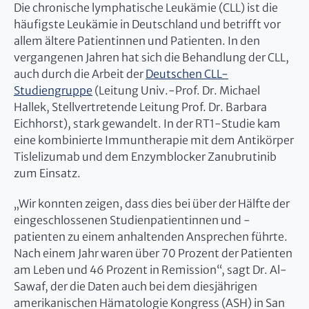
Die chronische lymphatische Leukämie (CLL) ist die
häufigste Leukämie in Deutschland und betrifft vor
allem ältere Patientinnen und Patienten. In den
vergangenen Jahren hat sich die Behandlung der CLL,
auch durch die Arbeit der
Deutschen CLL-
Studiengruppe
(Leitung Univ.-Prof. Dr. Michael
Hallek, Stellvertretende Leitung Prof. Dr. Barbara
Eichhorst), stark gewandelt. In der RT1-Studie kam
eine kombinierte Immuntherapie mit dem Antikörper
Tislelizumab und dem Enzymblocker Zanubrutinib
zum Einsatz.
„Wir konnten zeigen, dass dies bei über der Hälfte der
eingeschlossenen Studienpatientinnen und -
patienten zu einem anhaltenden Ansprechen führte.
Nach einem Jahr waren über 70 Prozent der Patienten
am Leben und 46 Prozent in Remission“, sagt Dr. Al-
Sawaf, der die Daten auch bei dem diesjährigen
amerikanischen Hämatologie Kongress (ASH) in San