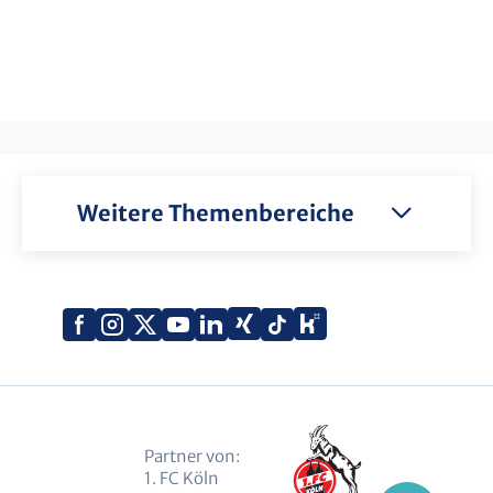
Weitere Themenbereiche
Xing
Kununu
Facebook
Instagram
X
YouTube
LinkedIn
Tiktok
(Twitter)
Partner von:
1. FC Köln