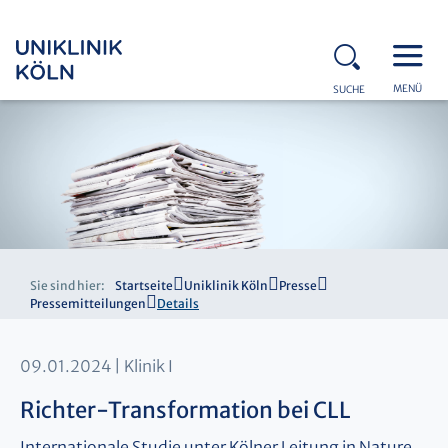
MENÜ
SUCHE
Sie sind hier:
Startseite
Uniklinik Köln
Presse
Pressemitteilungen
Details
09.01.2024
Klinik I
Richter-Transformation bei CLL
Internationale Studie unter Kölner Leitung in Nature