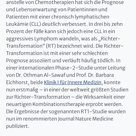
anstelle von Chemotherapien hat sich die Prognose
und Lebenserwartung von Patientinnen und
Patienten mit einer chronisch lymphatischen
Leukämie (CLL) deutlich verbessert. In drei bis zehn
Prozent der Fälle kann sich jedoch eine CLL in ein
aggressives Lymphom wandeln, was als „Richter-
Transformation“ (RT) bezeichnet wird. Die Richter-
Transformation ist mit einer sehr schlechten
Prognose assoziiert und verläuft häufig tödlich. In
einer internationalen Phase-2-Studie unter Leitung
von Dr. Othman Al-Sawaf und Prof. Dr. Barbara
Eichhorst, beide
Klinik I für Innere Medizin
, konnte
nun erstmalig – in einer der weltweit größten Studien
zur Richter-Transformation – die Wirksamkeit einer
neuartigen Kombinationstherapie erprobt werden.
Die Ergebnisse der sogenannten RT1-Studie wurden
nun im renommierten Journal Nature Medicine
publiziert.