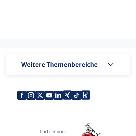
Weitere Themenbereiche
Xing
Kununu
Facebook
Instagram
X
YouTube
LinkedIn
Tiktok
(Twitter)
Partner von: