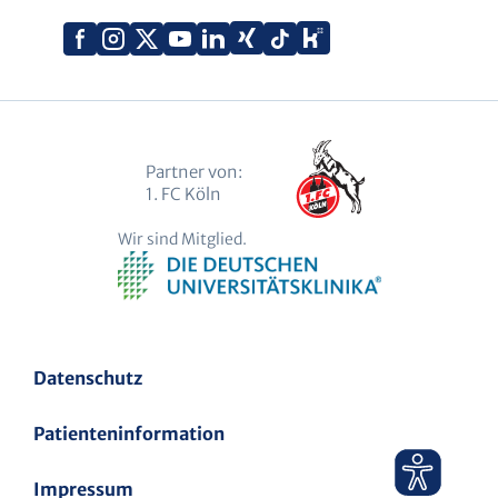
Xing
Kununu
Facebook
Instagram
X
YouTube
LinkedIn
Tiktok
(Twitter)
Partner von:
1. FC Köln
Wir sind Mitglied.
Datenschutz
Patienteninformation
Impressum