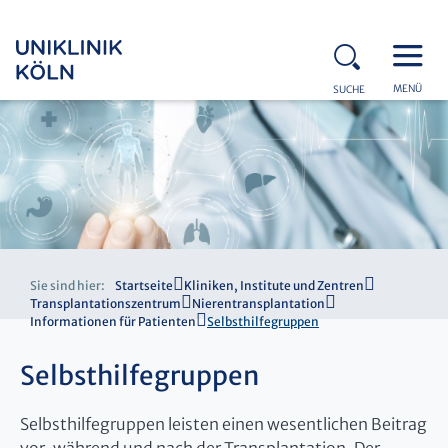
MENÜ
SUCHE
Sie sind hier:
Startseite
Kliniken, Institute und Zentren
Transplantationszentrum
Nierentransplantation
Informationen für Patienten
Selbsthilfegruppen
Selbsthilfegruppen
Selbsthilfegruppen leisten einen wesentlichen Beitrag